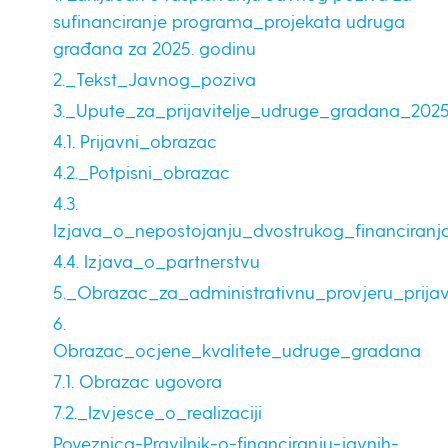
sufinanciranje programa_projekata udruga
građana za 2025. godinu
2._Tekst_Javnog_poziva
3._Upute_za_prijavitelje_udruge_gradana_202
4.1. Prijavni_obrazac
4.2._Potpisni_obrazac
4.3.
Izjava_o_nepostojanju_dvostrukog_financiranj
4.4. Izjava_o_partnerstvu
5._Obrazac_za_administrativnu_provjeru_prija
6.
Obrazac_ocjene_kvalitete_udruge_gradana
7.1. Obrazac ugovora
7.2._Izvjesce_o_realizaciji
Poveznica-Pravilnik-o-financiranju-javnih-