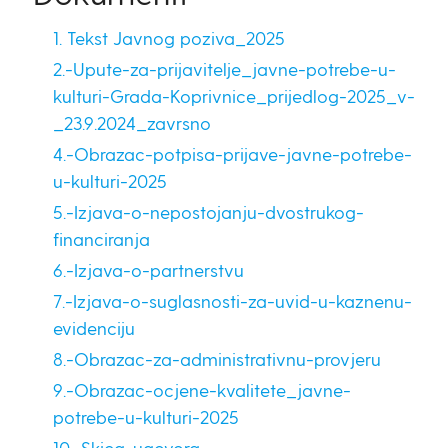
1. Tekst Javnog poziva_2025
2.-Upute-za-prijavitelje_javne-potrebe-u-
kulturi-Grada-Koprivnice_prijedlog-2025_v-
_23.9.2024_zavrsno
4.-Obrazac-potpisa-prijave-javne-potrebe-
u-kulturi-2025
5.-Izjava-o-nepostojanju-dvostrukog-
financiranja
6.-Izjava-o-partnerstvu
7.-Izjava-o-suglasnosti-za-uvid-u-kaznenu-
evidenciju
8.-Obrazac-za-administrativnu-provjeru
9.-Obrazac-ocjene-kvalitete_javne-
potrebe-u-kulturi-2025
10.-Skica-ugovora